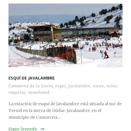
ESQUÍ DE JAVALAMBRE
Camarena de la Sierra
,
esquí
,
javalambre
,
nieve
,
niños
,
raquetas
,
snowboard
La estación de esquí de Javalambre está situada al sur de
Teruel en la sierra de Gúdar-Javalambre, en el
municipio de Camarena...
Sigue leyendo