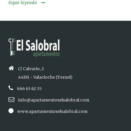
Sigue leyendo
C/ Calvario, 2
44191 - Valacloche (Teruel)
666 63 62 55
info@apartamentoselsalobral.com
www.apartamentoselsalobral.com