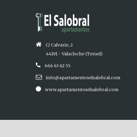
C/ Calvario, 2
44191 - Valacloche (Teruel)
666 63 62 55
info@apartamentoselsalobral.com
www.apartamentoselsalobral.com