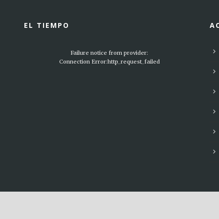
EL TIEMPO
A
Failure notice from provider:
Connection Error:http_request_failed