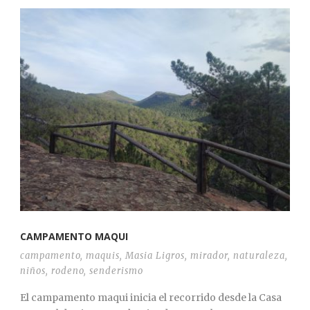
CAMPAMENTO MAQUI
campamento
,
maquis
,
Masia Ligros
,
mirador
,
naturaleza
,
niños
,
rodeno
,
senderismo
El campamento maqui inicia el recorrido desde la Casa