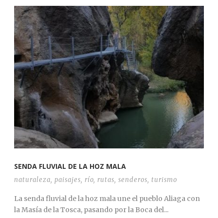
SENDA FLUVIAL DE LA HOZ MALA
naturaleza
,
paisajes
,
río
,
rutas
,
senderos
,
turismo
La senda fluvial de la hoz mala une el pueblo Aliaga con
la Masía de la Tosca, pasando por la Boca del...