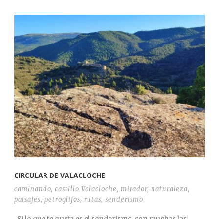
CIRCULAR DE VALACLOCHE
caminando
,
castillo Valacloche
,
mirador
,
naturaleza
,
paisajes
,
petroglifos
,
rutas
,
senderismo
Si lo que te gusta es el senderismo, son muchas las