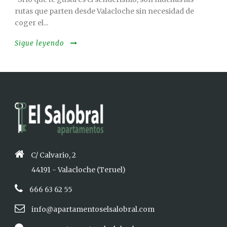
rutas que parten desde Valacloche sin necesidad de
coger el...
Sigue leyendo
C/ Calvario, 2
44191 - Valacloche (Teruel)
666 63 62 55
info@apartamentoselsalobral.com