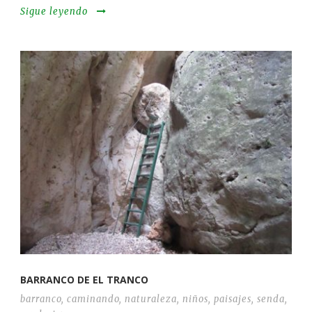
Sigue leyendo
BARRANCO DE EL TRANCO
barranco
,
caminando
,
naturaleza
,
niños
,
paisajes
,
senda
,