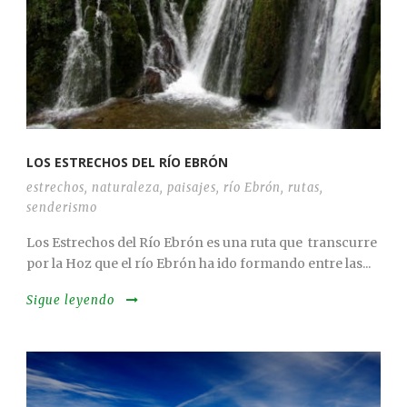
LOS ESTRECHOS DEL RÍO EBRÓN
estrechos
,
naturaleza
,
paisajes
,
río Ebrón
,
rutas
,
senderismo
Los Estrechos del Río Ebrón es una ruta que transcurre
por la Hoz que el río Ebrón ha ido formando entre las...
Sigue leyendo